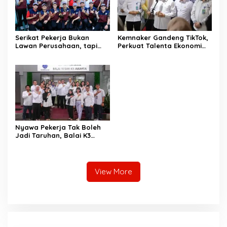
Serikat Pekerja Bukan
Kemnaker Gandeng TikTok,
Lawan Perusahaan, tapi
Perkuat Talenta Ekonomi
Penjaga Hak Pekerja
Digital dan Buka Peluang
Kerja Baru
Nyawa Pekerja Tak Boleh
Jadi Taruhan, Balai K3
Harus Cegah Kecelakaan
Kerja
View More