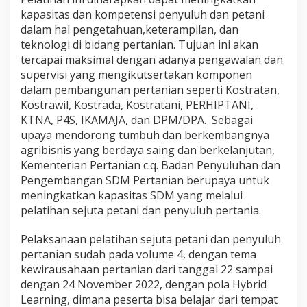
E
kapasitas dan
kompetensi penyuluh dan petani
L
A
dalam hal pengetahuan,
keterampilan, dan
L
teknologi di bidang pertanian.
Tujuan ini
akan
U
tercapai maksimal dengan adanya pengawalan dan
I
supervisi yang mengikutsertakan komponen
P
E
dalam
pembangunan pertanian seperti Kostratan,
L
Kostrawil, Kostrada,
Kostratani, PERHIPTANI,
A
KTNA, P4S, IKAMAJA, dan DPM/DPA. Sebagai
T
upaya mendorong tumbuh dan berkembangnya
I
agribisnis yang berdaya saing dan berkelanjutan,
H
A
Kementerian Pertanian c.q. Badan Penyuluhan dan
N
Pengembangan SDM Pertanian berupaya untuk
S
meningkatkan kapasitas SDM yang
melalui
E
pelatihan sejuta petani dan penyuluh pertania.
J
U
T
Pelaksanaan pelatihan sejuta petani dan penyuluh
A
pertanian
sudah
pada volume 4, dengan tema
P
kewirausahaan pertanian dari tanggal 22 sampai
E
dengan 24 November 2022, dengan pola
Hybrid
T
A
Learning
,
dimana peserta bisa belajar dari tempat