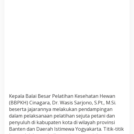
N
T
E
R
I
A
N
P
E
R
T
A
N
I
A
N
T
E
Kepala
Balai Besar Pelatihan Kesehatan Hewan
R
(
BBPKH
)
Cinagara, Dr. Wasis Sarjono,
S.Pt.,
M.Si.
U
beserta jajarannya melakukan pendampingan
S
dalam pelaksanaan pelatihan sejuta petani dan
M
penyuluh di kabupaten kota di wilayah provinsi
E
N
Banten dan Daerah Istimewa Yogyakarta. Titik-titik
D