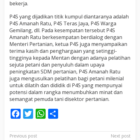
N
bekerja.
I
P
P4S yang dijadikan titik kumpul diantaranya adalah
E
P4S Amanah Ratu, P4S Teras Jaya, P4S Warga
N
Y
Gemilang, dll. Pada kesempatan tersebut P4S
U
Amanah Ratu berkesempatan berdialog dengan
L
Men
teri Pertanian
, ketua P4S juga menyampaikan
U
terima kasih dan penghargaan
yang setinggi-
H
tingginya
kepada Mentan
dengan adanya pelatihan
P
E
sejuta petani dan penyuluh dalam upaya
R
peningkatan SDM pertanian, P4S Amanah Ratu
T
juga mengusulkan pelatihan bagi petani milenial
A
untuk dilatih dan dididik di P4S yang mempunyai
N
I
potensi dalam rangka menumbuhkan minat dan
A
semangat pemuda tani disektor pertanian.
N
F
T
W
S
ac
w
h
h
e
itt
at
ar
P
Previous post
Next post