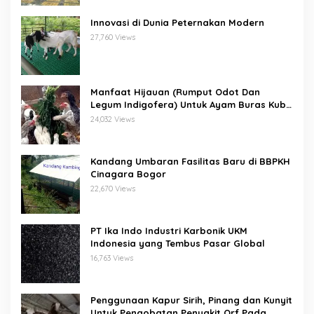
Innovasi di Dunia Peternakan Modern
27,760 Views
Manfaat Hijauan (Rumput Odot Dan
Legum Indigofera) Untuk Ayam Buras Kub
Dan Sensi
24,032 Views
Kandang Umbaran Fasilitas Baru di BBPKH
Cinagara Bogor
22,670 Views
PT Ika Indo Industri Karbonik UKM
Indonesia yang Tembus Pasar Global
16,763 Views
Penggunaan Kapur Sirih, Pinang dan Kunyit
Untuk Pengobatan Penyakit Orf Pada