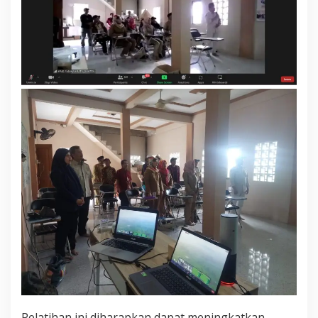
M
E
N
G
E
M
B
A
N
G
K
A
N
A
G
R
I
B
I
S
N
I
S
M
Pelatihan ini diharapkan dapat meningkatkan