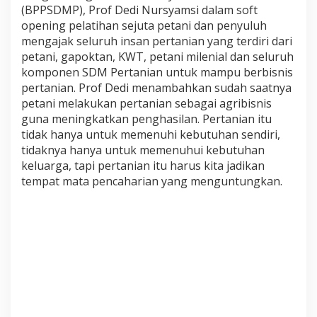
S
(BPPSDMP),
Prof
Dedi Nursyamsi dalam soft
I
opening pelatihan sejuta petani dan penyuluh
A
mengajak seluruh insan pertanian yang terdiri dari
P
petani, gapoktan, KWT, petani milenial dan seluruh
E
komponen SDM Pertanian untuk mampu berbisnis
R
T
pertanian. Prof Dedi menambahkan sudah saatnya
A
petani melakukan pertanian sebagai agribisnis
N
guna meningkatkan penghasilan. Pertanian itu
I
tidak hanya untuk memenuhi kebutuhan sendiri,
A
N
tidaknya hanya untuk memenuhui kebutuhan
(
keluarga, tapi pertanian itu ha
rus kita jadikan
B
tempat mata pencaharian yang menguntungkan
.
P
P
S
D
M
P
)
K
E
M
E