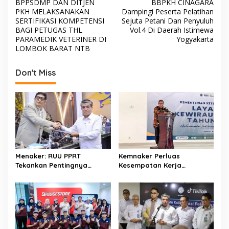
b
er
s
e
BPPSDMP DAN DITJEN
BBPKH CINAGARA
o
PKH MELAKSANAKAN
Dampingi Peserta Pelatihan
o
A
s
SERTIFIKASI KOMPETENSI
Sejuta Petani Dan Penyuluh
BAGI PETUGAS THL
Vol.4 Di Daerah Istimewa
o
p
t
PARAMEDIK VETERINER DI
Yogyakarta
LOMBOK BARAT NTB
k
p
n
a
Don't Miss
v
i
g
a
t
i
Menaker: RUU PPRT
Kemnaker Perluas
o
Tekankan Pentingnya
Kesempatan Kerja
Pelindungan Pekerja Rumah
Disabilitas lewat Pelatihan
n
Tangga
Wirausaha