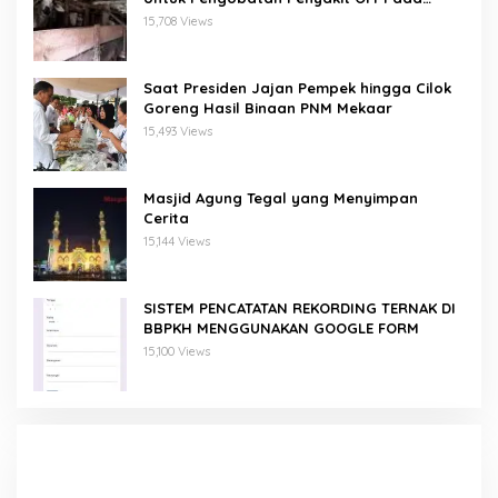
Domba/Kambing
15,708 Views
Saat Presiden Jajan Pempek hingga Cilok
Goreng Hasil Binaan PNM Mekaar
15,493 Views
Masjid Agung Tegal yang Menyimpan
Cerita
15,144 Views
SISTEM PENCATATAN REKORDING TERNAK DI
BBPKH MENGGUNAKAN GOOGLE FORM
15,100 Views