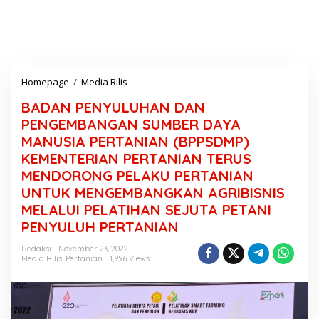
Homepage
/
Media Rilis
B
A
BADAN PENYULUHAN DAN
D
A
PENGEMBANGAN SUMBER DAYA
N
MANUSIA PERTANIAN (BPPSDMP)
P
KEMENTERIAN PERTANIAN TERUS
E
N
MENDORONG PELAKU PERTANIAN
Y
UNTUK MENGEMBANGKAN AGRIBISNIS
U
MELALUI PELATIHAN SEJUTA PETANI
L
U
PENYULUH PERTANIAN
H
A
Redaksi
November 23, 2022
Media Rilis
,
Pertanian
1,996 Views
N
D
A
N
P