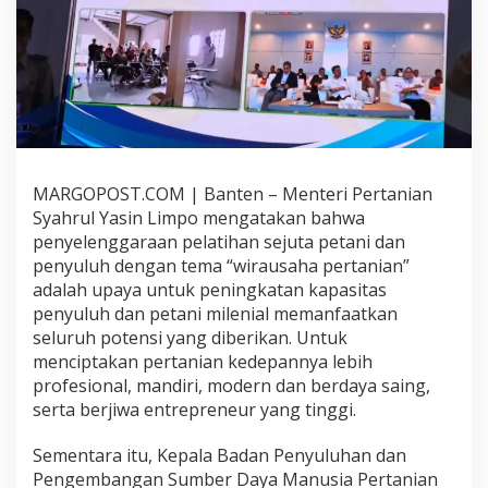
E
N
G
E
M
B
A
N
G
A
MARGOPOST.COM | Banten – Menteri Pertanian
N
Syahrul Yasin Limpo mengatakan bahwa
S
penyelenggaraan pelatihan sejuta petani dan
U
penyuluh dengan tema “wirausaha pertanian”
M
B
adalah upaya untuk peningkatan kapasitas
E
penyuluh dan
petani milenial memanfaatkan
R
seluruh potensi yang diberikan. Untuk
D
menciptakan pertanian kedepannya lebih
A
Y
profesional, mandiri, modern dan berdaya saing,
A
serta berjiwa ent
r
epreneur yang tinggi
.
M
A
Sementara itu, Kepala Badan Penyuluhan dan
N
Pengembangan Sumber Daya Manusia Pertanian
U