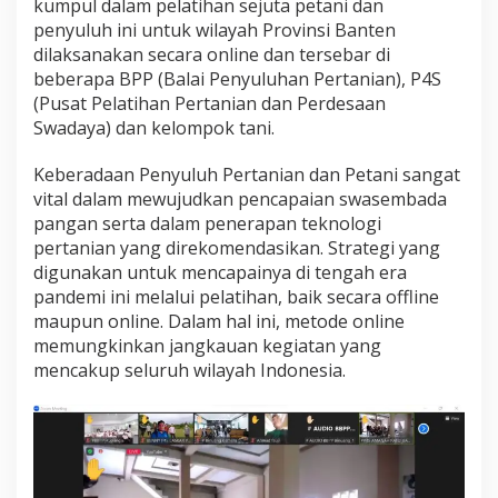
kumpul dalam pelatihan sejuta petani dan
O
penyuluh ini untuk wilayah Provinsi Banten
R
dilaksanakan secara
online
dan tersebar di
O
N
beberapa BPP (Balai Penyuluhan Pertanian), P4S
G
(Pusat Pelatihan Pe
rtanian dan Perdesaan
P
Swadaya) dan
kelomp
ok tani.
E
L
Keberadaan Penyuluh Pertanian dan Petani sangat
A
K
vital dalam
mewujudkan pencapaian swasembada
U
pangan serta dalam penerapan
teknologi
P
pertanian yang direkomendasikan.
St
rategi yang
E
digunakan untuk mencapainya di tengah era
R
pandemi ini melalui
pelatihan, baik secara
offline
T
A
maupun
online
. Dalam hal ini, metode
online
N
memungkinkan jangkauan kegiatan yang
I
mencakup seluruh wilayah Indonesia.
A
N
U
N
T
U
K