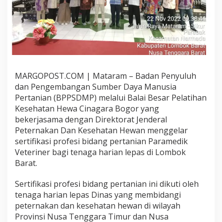
M
E
L
A
K
S
A
N
MARGOPOST.COM | Mataram –
Badan Penyuluh
A
K
d
an Pengembangan Sumber Daya Manusia
A
Pertanian
(
BPPSDMP
)
melalui Balai Besar Pelatihan
N
Kesehatan Hewa Cinagara Bogor yang
S
bekerjasama dengan Direktorat Jenderal
E
R
Peternakan Dan Kesehatan Hewan menggelar
T
sertifikasi profesi bidang pertanian Paramedik
I
Veteriner bagi tenaga harian lepas di Lombok
F
Barat.
I
K
A
Sertifikasi profesi bidang pertanian ini dikuti oleh
S
tenaga harian lepas Dinas yang membidangi
I
peternakan dan kesehatan hewan di wilayah
K
Provinsi Nusa Tenggara Timur dan Nusa
O