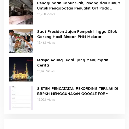
Penggunaan Kapur Sirih, Pinang dan Kunyit
Untuk Pengobatan Penyakit Orf Pada
Domba/Kambing
15,708 Views
Saat Presiden Jajan Pempek hingga Cilok
Goreng Hasil Binaan PNM Mekaar
15,462 Views
Masjid Agung Tegal yang Menyimpan
Cerita
15,140 Views
SISTEM PENCATATAN REKORDING TERNAK DI
BBPKH MENGGUNAKAN GOOGLE FORM
15,092 Views