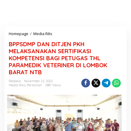
Homepage
/
Media Rilis
B
P
BPPSDMP DAN DITJEN PKH
P
S
MELAKSANAKAN SERTIFIKASI
D
KOMPETENSI BAGI PETUGAS THL
M
PARAMEDIK VETERINER DI LOMBOK
P
D
BARAT NTB
A
N
Redaksi
November 22, 2022
Media Rilis
,
Pertanian
1,887 Views
D
I
T
J
E
N
P
K
H