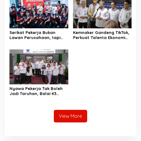
Serikat Pekerja Bukan
Kemnaker Gandeng TikTok,
Lawan Perusahaan, tapi
Perkuat Talenta Ekonomi
Penjaga Hak Pekerja
Digital dan Buka Peluang
Kerja Baru
Nyawa Pekerja Tak Boleh
Jadi Taruhan, Balai K3
Harus Cegah Kecelakaan
Kerja
View More