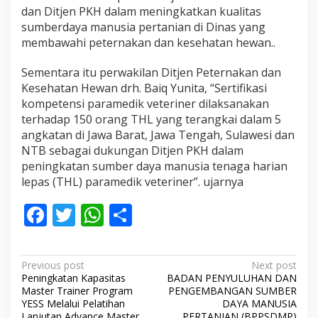
dan Ditjen PKH dalam meningkatkan kualitas
sumberdaya manusia pertanian di Dinas yang
membawahi peternakan dan kesehatan hewan.
.
Sementara itu perwakilan Ditjen Peternakan dan
Kesehatan Hewan
drh. Baiq Yunita,
“S
ertifikasi
kompetensi paramedik veteriner dilaksanakan
terhadap 150 orang THL
yang terangkai
dalam 5
angkatan di Jawa Barat, Jawa Tengah, Sulawesi dan
NTB
sebagai
dukungan Ditjen PKH dalam
peningkatan sumber daya manusia
tenaga harian
lepas (THL) paramedik veteriner
”.
ujarnya
F
T
W
S
ac
w
h
h
e
itt
at
ar
P
Previous post
Next post
b
er
s
e
Peningkatan Kapasitas
BADAN PENYULUHAN DAN
o
Master Trainer Program
PENGEMBANGAN SUMBER
o
A
s
YESS Melalui Pelatihan
DAYA MANUSIA
Lanjutan Advance Master
PERTANIAN (BPPSDMP)