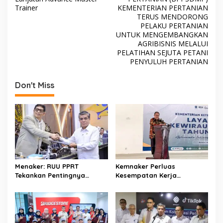
o
p
t
Trainer
KEMENTERIAN PERTANIAN
TERUS MENDORONG
k
p
n
PELAKU PERTANIAN
a
UNTUK MENGEMBANGKAN
AGRIBISNIS MELALUI
v
PELATIHAN SEJUTA PETANI
i
PENYULUH PERTANIAN
g
Don't Miss
a
t
i
o
n
Menaker: RUU PPRT
Kemnaker Perluas
Tekankan Pentingnya
Kesempatan Kerja
Pelindungan Pekerja Rumah
Disabilitas lewat Pelatihan
Tangga
Wirausaha