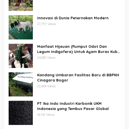
Innovasi di Dunia Peternakan Modern
27,757 Views
Manfaat Hijauan (Rumput Odot Dan
Legum Indigofera) Untuk Ayam Buras Kub
Dan Sensi
24,030 Views
Kandang Umbaran Fasilitas Baru di BBPKH
Cinagara Bogor
22,669 Views
PT Ika Indo Industri Karbonik UKM
Indonesia yang Tembus Pasar Global
16,761 Views