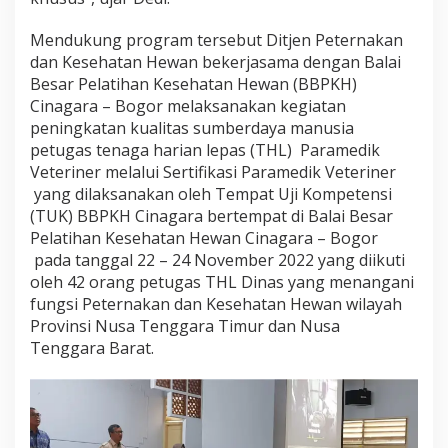
R
A
Mendukung program tersebut Ditjen Peternakan
T
dan Kesehatan Hewan bekerjasama dengan Balai
N
Besar Pelatihan Kesehatan Hewan (BBPKH)
T
Cinagara –
Bogor melaksanakan kegiatan
B
peningkatan kualitas sumberdaya manusia
petugas tenaga harian lepas (THL) Paramedik
Veteriner melalui Sertifikasi Paramedik Veteriner
yang dilaksanakan oleh Tempat Uji Kompetensi
(TUK) BBPKH Cinagara bertempat di Balai Besar
Pelatihan Kesehatan Hewan C
inagara – Bogor
pada tanggal 22 – 24
No
vember 2022 yang diikuti
oleh 42
orang petugas THL Dinas yang menangani
fungsi Peternakan dan Kesehatan Hewan wilayah
Provinsi
Nusa Tenggara Timur dan Nusa
Tenggara Barat.