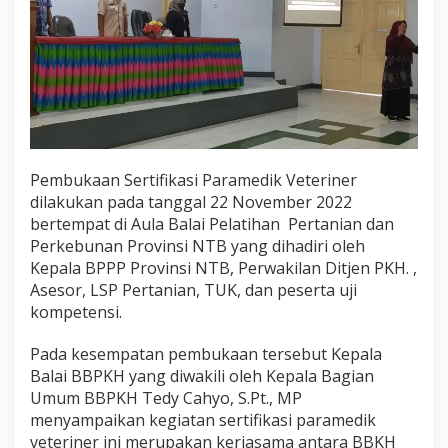
Pembukaan Sertifikasi
Paramedik Veteriner
dilakukan
pada
tanggal 22
Novem
ber 2022
bertempat di Aula
Balai Pelatihan Pertanian dan
Perkebunan Provinsi NTB
yang dihadiri oleh
Kepala BPPP Provinsi NTB,
Perwakilan Ditjen PKH. ,
Asesor,
LSP Pertanian,
TUK, dan
peserta uji
kompetensi.
Pada kesempatan pembukaan tersebu
t
Kepala
Balai BBPKH
yang diwakili oleh Kepala Bagian
Umum BBPKH Tedy Cahyo, S.Pt., MP
menyampaikan
kegiatan sertifikasi paramedik
veteriner ini merupakan kerjasama antara BBKH