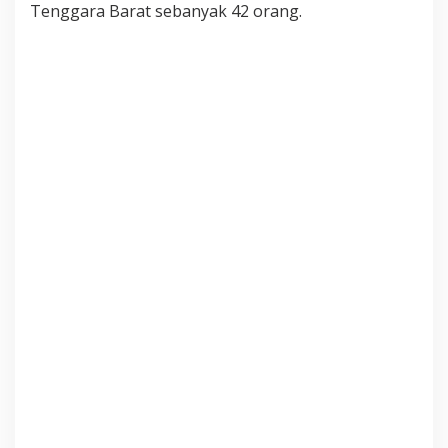
Tenggara Barat sebanyak 42 orang.
M
P
E
T
E
N
S
I
B
A
G
I
P
E
T
U
G
A
S
T
H
L
P
A
R