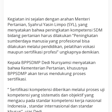
A
M
E
D
Kegiatan ini sejalan dengan arahan
Menteri
I
Pertanian, Syahrul Yasin Limpo (SYL),
yang
K
menyatakan bahwa peningkatan kompetensi SDM
V
E
bidang pertanian harus dilakukan “Peningkatan
T
sumberdaya manusia yang profesional bisa
E
dilakukan melalui pendidikan, pelatihan vokasi
R
maupun sertifikasi profesi
” ungkapnya demikian.
I
N
E
Kepala B
PPSDMP Dedi Nursyamsi menyata
kan
R
bahwa Kementerian Pertanian
, khususnya
D
BPPSDMP akan terus mendukung proses
I
sertifikasi.
L
O
M
“ Sertifikasi kompetensi diberikan melalui proses uji
B
kompetensi yang sistematis dan objektif yang
O
mengacu pada standar kompetensi kerja nasional
K
Indonesia , standar internasional dan standar
B
khusus”, ujar Dedi.
A