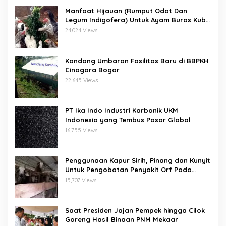
Manfaat Hijauan (Rumput Odot Dan
Legum Indigofera) Untuk Ayam Buras Kub
Dan Sensi
24,024 Views
Kandang Umbaran Fasilitas Baru di BBPKH
Cinagara Bogor
22,645 Views
PT Ika Indo Industri Karbonik UKM
Indonesia yang Tembus Pasar Global
16,755 Views
Penggunaan Kapur Sirih, Pinang dan Kunyit
Untuk Pengobatan Penyakit Orf Pada
Domba/Kambing
15,707 Views
Saat Presiden Jajan Pempek hingga Cilok
Goreng Hasil Binaan PNM Mekaar