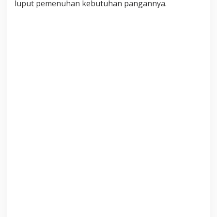
luput pemenuhan kebutuhan pangannya.
A
L
U
I
S
E
R
K
O
M
J
U
R
U
S
E
M
B
E
L
I
H
H
A
L