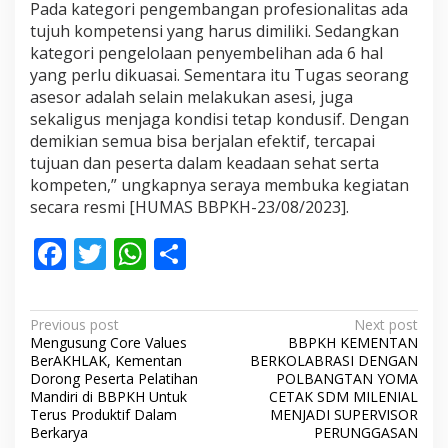
Pada kategori pengembangan profesionalitas ada
tujuh kompetensi yang harus dimiliki. Sedangkan
kategori pengelolaan penyembelihan ada 6 hal
yang perlu dikuasai. Sementara itu Tugas seorang
asesor adalah selain melakukan asesi, juga
sekaligus menjaga kondisi tetap kondusif. Dengan
demikian semua bisa berjalan efektif, tercapai
tujuan dan peserta dalam keadaan sehat serta
kompeten,” ungkapnya seraya membuka kegiatan
secara resmi [HUMAS BBPKH-23/08/2023].
F
T
W
S
ac
w
h
h
e
itt
at
ar
P
Previous post
Next post
b
er
s
e
Mengusung Core Values
BBPKH KEMENTAN
o
BerAKHLAK, Kementan
BERKOLABRASI DENGAN
o
A
s
Dorong Peserta Pelatihan
POLBANGTAN YOMA
Mandiri di BBPKH Untuk
CETAK SDM MILENIAL
o
p
t
Terus Produktif Dalam
MENJADI SUPERVISOR
Berkarya
PERUNGGASAN
k
p
n