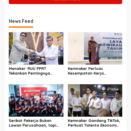
News Feed
Menaker: RUU PPRT
Kemnaker Perluas
Tekankan Pentingnya
Kesempatan Kerja
Pelindungan Pekerja Rumah
Disabilitas lewat Pelatihan
Tangga
Wirausaha
Serikat Pekerja Bukan
Kemnaker Gandeng TikTok,
Lawan Perusahaan, tapi
Perkuat Talenta Ekonomi
Penjaga Hak Pekerja
Digital dan Buka Peluang