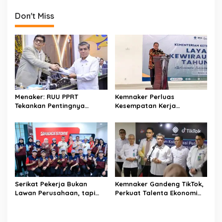
a
Don't Miss
v
i
g
a
t
i
Menaker: RUU PPRT
Kemnaker Perluas
o
Tekankan Pentingnya
Kesempatan Kerja
Pelindungan Pekerja Rumah
Disabilitas lewat Pelatihan
n
Tangga
Wirausaha
Serikat Pekerja Bukan
Kemnaker Gandeng TikTok,
Lawan Perusahaan, tapi
Perkuat Talenta Ekonomi
Penjaga Hak Pekerja
Digital dan Buka Peluang
Kerja Baru