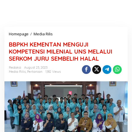
Homepage
/
Media Rilis
B
B
BBPKH KEMENTAN MENGUJI
P
K
KOMPETENSI MILENIAL UNS MELALUI
H
SERKOM JURU SEMBELIH HALAL
K
E
Redaksi
August 23, 2023
M
Media Rilis
,
Pertanian
1,182 Views
E
N
T
A
N
M
E
N
G
U
J