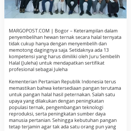
I
K
O
M
P
E
MARGOPOST.COM | Bogor – Keterampilan dalam
T
penyembelihan hewan ternak secara halal ternyata
E
tidak cukup hanya dengan menyembelih dan
N
memotong dagingnya saja. Setidaknya ada 13
S
I
kompetensi yang harus dimiliki oleh Juru Sembelih
M
Halal (Juleha) untuk mendapatkan sertifikat
I
profesional sebagai Juleha
L
E
Kementerian Pertanian Republik Indonesia terus
N
I
memastikan bahwa ketersediaan pangan terutama
A
untuk pangan halal hasil peternakan. Salah satu
L
upaya yang dilakukan dengan peningkatan
U
populasi ternak, pengembangan teknologi
N
S
reproduksi, serta peningkatan sumber daya
M
manusia pertanian. Sehingga kebutuhan pangan
E
tetap terjamin agar tak ada satu orang pun yang
L