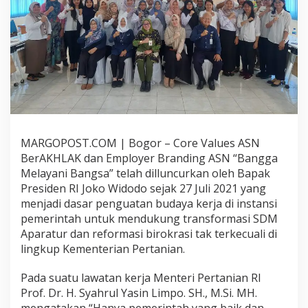
B
e
r
A
K
H
L
A
K
,
K
MARGOPOST.COM | Bogor – Core Values ASN
e
m
BerAKHLAK dan Employer Branding ASN “Bangga
e
Melayani Bangsa” telah dilluncurkan oleh Bapak
n
Presiden RI Joko Widodo sejak 27 Juli 2021 yang
t
menjadi dasar penguatan budaya kerja di instansi
a
n
pemerintah untuk mendukung transformasi SDM
D
Aparatur dan reformasi birokrasi tak terkecuali di
o
lingkup Kementerian Pertanian.
r
o
Pada suatu lawatan kerja Menteri Pertanian RI
n
g
Prof. Dr. H. Syahrul Yasin Limpo. SH., M.Si. MH.
P
mengatakan “Hanya pemerintah yang baik dan