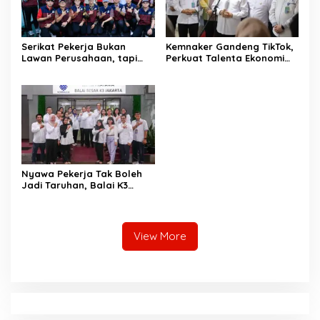
Serikat Pekerja Bukan
Kemnaker Gandeng TikTok,
Lawan Perusahaan, tapi
Perkuat Talenta Ekonomi
Penjaga Hak Pekerja
Digital dan Buka Peluang
Kerja Baru
Nyawa Pekerja Tak Boleh
Jadi Taruhan, Balai K3
Harus Cegah Kecelakaan
Kerja
View More