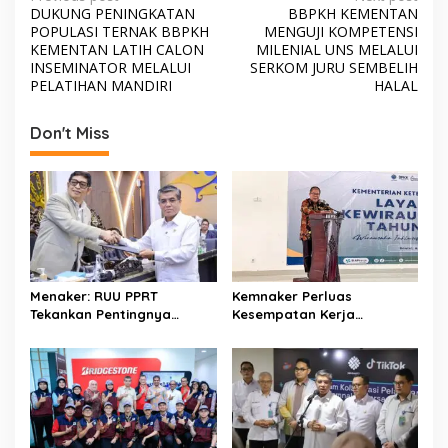
P
b
er
s
e
DUKUNG PENINGKATAN
BBPKH KEMENTAN
o
POPULASI TERNAK BBPKH
MENGUJI KOMPETENSI
o
A
s
KEMENTAN LATIH CALON
MILENIAL UNS MELALUI
INSEMINATOR MELALUI
SERKOM JURU SEMBELIH
o
p
t
PELATIHAN MANDIRI
HALAL
k
p
n
Don't Miss
a
v
i
g
a
t
Menaker: RUU PPRT
Kemnaker Perluas
i
Tekankan Pentingnya
Kesempatan Kerja
o
Pelindungan Pekerja Rumah
Disabilitas lewat Pelatihan
Tangga
Wirausaha
n