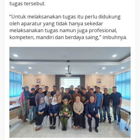
tugas tersebut.
l
a
“Untuk melaksanakan tugas itu perlu didukung
m
B
oleh aparatur yang tidak hanya sekedar
e
melaksanakan tugas namun juga profesional,
r
kompeten, mandiri dan berdaya saing,” imbuhnya.
k
a
r
y
a