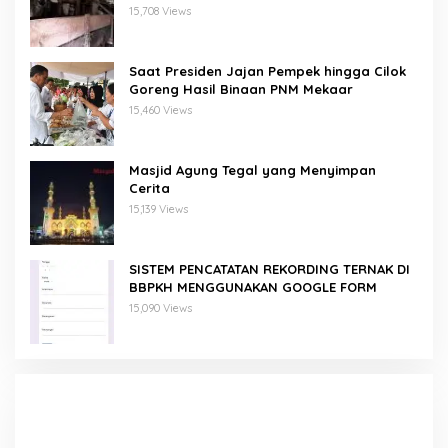
Domba/Kambing
15,708 Views
Saat Presiden Jajan Pempek hingga Cilok
Goreng Hasil Binaan PNM Mekaar
15,460 Views
Masjid Agung Tegal yang Menyimpan
Cerita
15,139 Views
SISTEM PENCATATAN REKORDING TERNAK DI
BBPKH MENGGUNAKAN GOOGLE FORM
15,090 Views