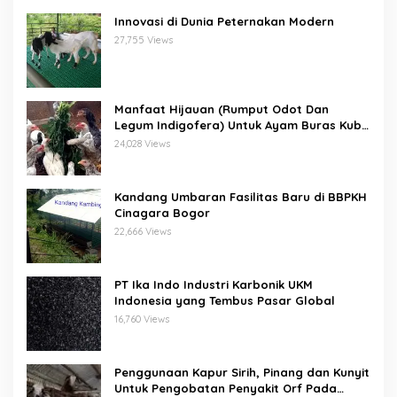
Innovasi di Dunia Peternakan Modern
27,755 Views
Manfaat Hijauan (Rumput Odot Dan
Legum Indigofera) Untuk Ayam Buras Kub
Dan Sensi
24,028 Views
Kandang Umbaran Fasilitas Baru di BBPKH
Cinagara Bogor
22,666 Views
PT Ika Indo Industri Karbonik UKM
Indonesia yang Tembus Pasar Global
16,760 Views
Penggunaan Kapur Sirih, Pinang dan Kunyit
Untuk Pengobatan Penyakit Orf Pada