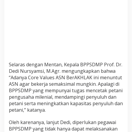
B
P
K
H
U
n
t
u
k
T
e
r
Selaras dengan Mentan, Kepala BPPSDMP Prof. Dr.
u
Dedi Nursyamsi, M.Agr. mengungkapkan bahwa
s
“Adanya Core Values ASN BerAKHLAK ini menuntut
P
ASN agar bekerja semaksimal mungkin. Apalagi di
r
o
BPPSDMP yang mempunyai tugas mencetak petani
d
pengusaha milenial, mendampingi penyuluh dan
u
petani serta meningkatkan kapasitas penyuluh dan
k
petani,” katanya.
t
i
f
Oleh karenanya, lanjut Dedi, diperlukan pegawai
D
BPPSDMP yang tidak hanya dapat melaksanakan
a