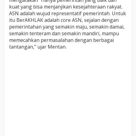
e
kuat yang bisa menjanjikan kesejahteraan rakyat.
s
ASN adalah wujud representatif pemerintah. Untuk
e
itu BerAKHLAK adalah core ASN, sejalan dengan
r
t
pemerintahan yang semakin maju, semakin damai,
a
semakin tenteram dan semakin mandiri, mampu
P
memecahkan permasalahan dengan berbagai
e
tantangan,” ujar Mentan.
l
a
t
i
h
a
n
M
a
n
d
i
r
i
d
i
B