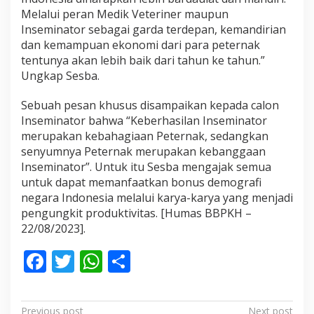
Melalui peran Medik Veteriner maupun
Inseminator sebagai garda terdepan, kemandirian
dan kemampuan ekonomi dari para peternak
tentunya akan lebih baik dari tahun ke tahun.”
Ungkap Sesba.
Sebuah pesan khusus disampaikan kepada calon
Inseminator bahwa “Keberhasilan Inseminator
merupakan kebahagiaan Peternak, sedangkan
senyumnya Peternak merupakan kebanggaan
Inseminator”. Untuk itu Sesba mengajak semua
untuk dapat memanfaatkan bonus demografi
negara Indonesia melalui karya-karya yang menjadi
pengungkit produktivitas. [Humas BBPKH –
22/08/2023].
F
T
W
S
ac
w
h
h
e
itt
at
ar
Previous post
Next post