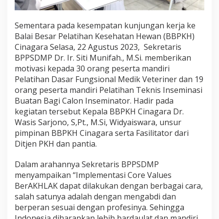
Sementara pada kesempatan kunjungan kerja ke
Balai Besar Pelatihan Kesehatan Hewan (BBPKH)
Cinagara Selasa, 22 Agustus 2023, Sekretaris
BPPSDMP Dr. Ir. Siti Munifah., M.Si. memberikan
motivasi kepada 30 orang peserta mandiri
Pelatihan Dasar Fungsional Medik Veteriner dan 19
orang peserta mandiri Pelatihan Teknis Inseminasi
Buatan Bagi Calon Inseminator. Hadir pada
kegiatan tersebut Kepala BBPKH Cinagara Dr.
Wasis Sarjono, S,Pt., M.Si, Widyaiswara, unsur
pimpinan BBPKH Cinagara serta Fasilitator dari
Ditjen PKH dan pantia.
Dalam arahannya Sekretaris BPPSDMP
menyampaikan “Implementasi Core Values
BerAKHLAK dapat dilakukan dengan berbagai cara,
salah satunya adalah dengan mengabdi dan
berperan sesuai dengan profesinya. Sehingga
Indonesia diharapkan lebih bardaulat dan mandiri.