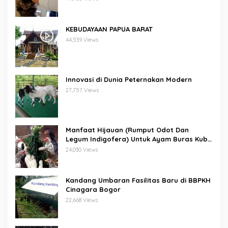
KEBUDAYAAN PAPUA BARAT
44,539 Views
Innovasi di Dunia Peternakan Modern
27,757 Views
Manfaat Hijauan (Rumput Odot Dan
Legum Indigofera) Untuk Ayam Buras Kub
Dan Sensi
24,030 Views
Kandang Umbaran Fasilitas Baru di BBPKH
Cinagara Bogor
22,668 Views