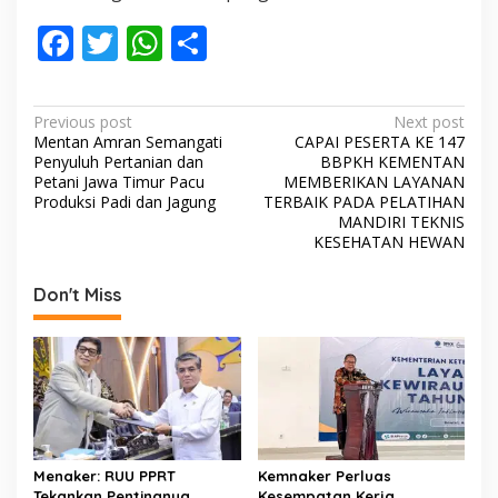
F
T
W
S
ac
w
h
h
e
itt
at
ar
P
Previous post
Next post
b
er
s
e
Mentan Amran Semangati
CAPAI PESERTA KE 147
o
Penyuluh Pertanian dan
BBPKH KEMENTAN
o
A
s
Petani Jawa Timur Pacu
MEMBERIKAN LAYANAN
Produksi Padi dan Jagung
TERBAIK PADA PELATIHAN
o
p
t
MANDIRI TEKNIS
KESEHATAN HEWAN
k
p
n
a
Don't Miss
v
i
g
a
t
i
Menaker: RUU PPRT
Kemnaker Perluas
Tekankan Pentingnya
Kesempatan Kerja