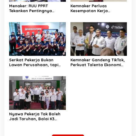
Menaker: RUU PPRT
Kemnaker Perluas
Tekankan Pentingnya
Kesempatan Kerja
Pelindungan Pekerja Rumah
Disabilitas lewat Pelatihan
Tangga
Wirausaha
Serikat Pekerja Bukan
Kemnaker Gandeng TikTok,
Lawan Perusahaan, tapi
Perkuat Talenta Ekonomi
Penjaga Hak Pekerja
Digital dan Buka Peluang
Kerja Baru
Nyawa Pekerja Tak Boleh
Jadi Taruhan, Balai K3
Harus Cegah Kecelakaan
Kerja