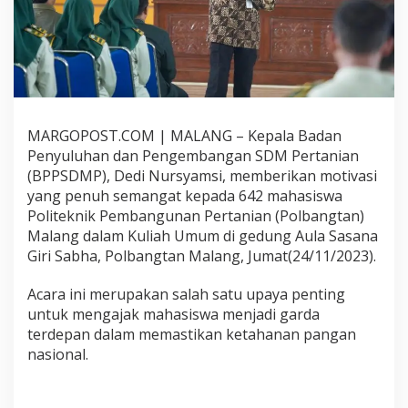
w
a
P
o
l
b
a
n
MARGOPOST.COM | MALANG – Kepala Badan
g
Penyuluhan dan Pengembangan SDM Pertanian
t
a
(BPPSDMP), Dedi Nursyamsi, memberikan motivasi
n
yang penuh semangat kepada 642 mahasiswa
K
Politeknik Pembangunan Pertanian (Polbangtan)
e
Malang dalam Kuliah Umum di gedung Aula Sasana
m
Giri Sabha, Polbangtan Malang, Jumat(24/11/2023).
e
n
t
Acara ini merupakan salah satu upaya penting
a
untuk mengajak mahasiswa menjadi garda
n
terdepan dalam memastikan ketahanan pangan
B
nasional.
e
r
t
r