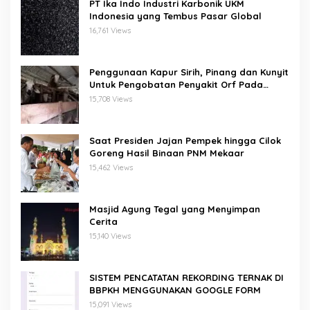
PT Ika Indo Industri Karbonik UKM
Indonesia yang Tembus Pasar Global
16,761 Views
Penggunaan Kapur Sirih, Pinang dan Kunyit
Untuk Pengobatan Penyakit Orf Pada
Domba/Kambing
15,708 Views
Saat Presiden Jajan Pempek hingga Cilok
Goreng Hasil Binaan PNM Mekaar
15,462 Views
Masjid Agung Tegal yang Menyimpan
Cerita
15,140 Views
SISTEM PENCATATAN REKORDING TERNAK DI
BBPKH MENGGUNAKAN GOOGLE FORM
15,091 Views