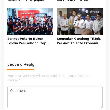
o
Pelindungan Pekerja Rumah
Disabilitas lewat Pelatihan
n
Tangga
Wirausaha
Serikat Pekerja Bukan
Kemnaker Gandeng TikTok,
Lawan Perusahaan, tapi
Perkuat Talenta Ekonomi
Penjaga Hak Pekerja
Digital dan Buka Peluang
Kerja Baru
Leave a Reply
Your email address will not be published.
Required fields are
marked
*