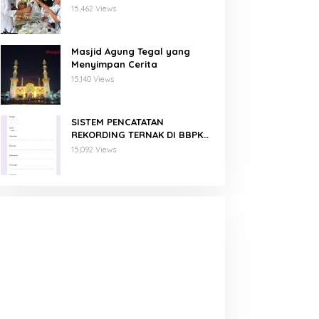
Binaan PNM Mekaar
15,462 Views
Masjid Agung Tegal yang
Menyimpan Cerita
15,140 Views
SISTEM PENCATATAN
REKORDING TERNAK DI BBPKH
MENGGUNAKAN GOOGLE FORM
15,092 Views