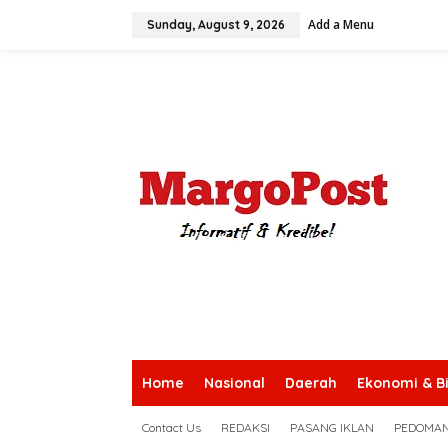
S
Add a Menu
k
Sunday, August 9, 2026
i
p
t
o
c
o
n
t
e
n
t
Home
Nasional
Daerah
Ekonomi & Bi
Contact Us
REDAKSI
PASANG IKLAN
PEDOMAN