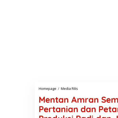
Homepage
/
Media Rilis
M
e
Mentan Amran Sem
n
t
Pertanian dan Peta
a
n
A