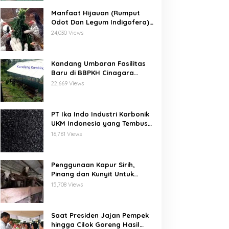
Manfaat Hijauan (Rumput
Odot Dan Legum Indigofera)
Untuk Ayam Buras Kub Dan
24,030 Views
Sensi
Kandang Umbaran Fasilitas
Baru di BBPKH Cinagara
Bogor
22,669 Views
PT Ika Indo Industri Karbonik
UKM Indonesia yang Tembus
Pasar Global
16,761 Views
Penggunaan Kapur Sirih,
Pinang dan Kunyit Untuk
Pengobatan Penyakit Orf
15,708 Views
Pada Domba/Kambing
Saat Presiden Jajan Pempek
hingga Cilok Goreng Hasil