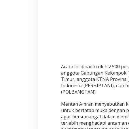
a
c
u
P
r
o
d
u
k
s
i
P
a
Acara ini dihadiri oleh 2.500 p
d
anggota Gabungan Kelompok Tan
i
d
Timur, anggota KTNA Provinsi
a
Indonesia (PERHIPTANI), dan 
n
(POLBANGTAN).
J
a
Mentan Amran menyebutkan ke
g
u
untuk bertatap muka dengan p
n
agar bersemangat dalam menin
g
terlebih menghadapi ancaman d