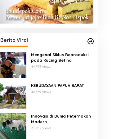
Berita Viral
Mengenal Siklus Reproduksi
pada Kucing Betina
44,753 Views
KEBUDAYAAN PAPUA BARAT
44,539 Views
Innovasi di Dunia Peternakan
Modern
27,757 Views