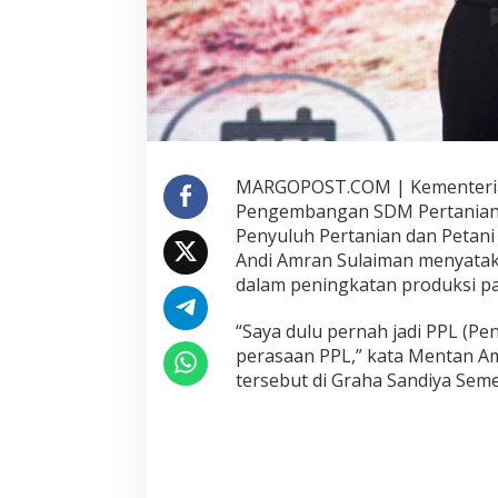
a
n
i
a
n
d
a
n
P
MARGOPOST.COM | Kementerian
e
Pengembangan SDM Pertanian
t
Penyuluh Pertanian dan Petani
a
Andi Amran Sulaiman menyatak
n
i
dalam peningkatan produksi pa
J
a
“Saya dulu pernah jadi PPL (Pe
w
perasaan PPL,” kata Mentan A
a
tersebut di Graha Sandiya Seme
T
i
m
u
r
P