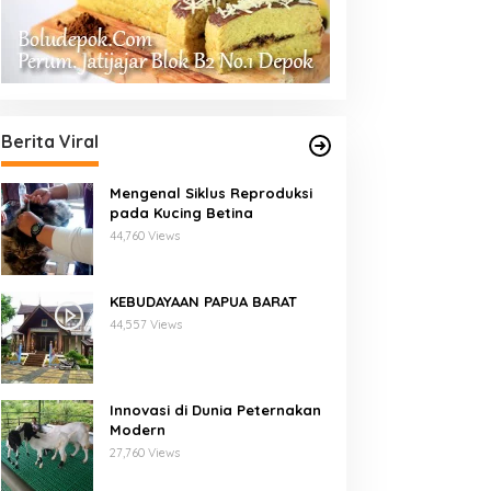
Berita Viral
Mengenal Siklus Reproduksi
pada Kucing Betina
44,760 Views
KEBUDAYAAN PAPUA BARAT
44,557 Views
Innovasi di Dunia Peternakan
Modern
27,760 Views