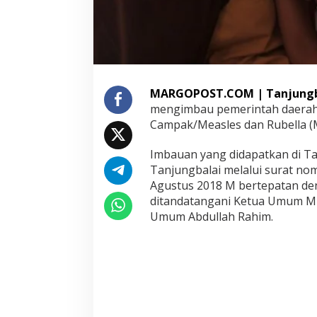
a
k
s
i
n
R
u
MARGOPOST.COM | Tanjungb
b
mengimbau pemerintah daerah
e
Campak/Measles dan Rubella (M
l
l
a
Imbauan yang didapatkan di Tan
Tanjungbalai melalui surat no
Agustus 2018 M bertepatan den
ditandatangani Ketua Umum MUI
Umum Abdullah Rahim.