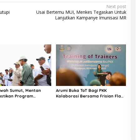
Next post
utupi
Usai Bertemu MUI, Menkes Tegaskan Untuk
Lanjutkan Kampanye Imunisasi MR
awah Sumut, Mentan
Arumi Buka ToT Bagi PKK
stikan Program
Kolaborasi Bersama Frisian Flag
ada Lewat Oplah dan
Indonesia, Upaya Tekan Stunting
wah Berjalan Lancar