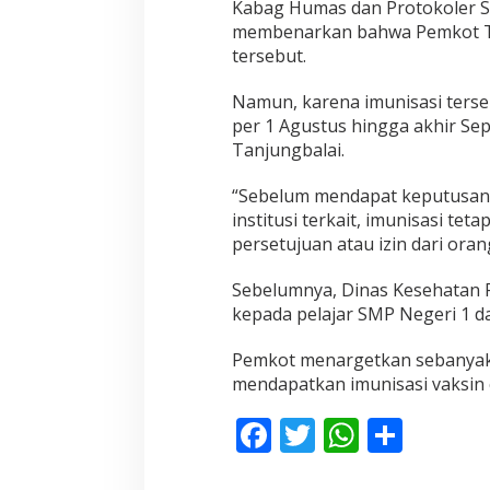
Kabag Humas dan Protokoler S
membenarkan bahwa Pemkot Ta
tersebut.
Namun, karena imunisasi ters
per 1 Agustus hingga akhir Sep
Tanjungbalai.
“Sebelum mendapat keputusan te
institusi terkait, imunisasi te
persetujuan atau izin dari ora
Sebelumnya, Dinas Kesehatan 
kepada pelajar SMP Negeri 1 d
Pemkot menargetkan sebanyak 
mendapatkan imunisasi vaksin 
F
T
W
S
ac
w
h
h