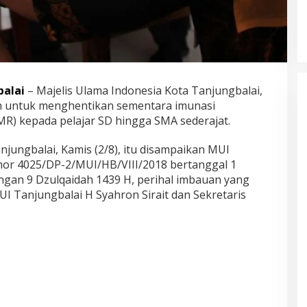
alai
– Majelis Ulama Indonesia Kota Tanjungbalai,
 untuk menghentikan sementara imunasi
R) kepada pelajar SD hingga SMA sederajat.
jungbalai, Kamis (2/8), itu disampaikan MUI
mor 4025/DP-2/MUI/HB/VIII/2018 bertanggal 1
gan 9 Dzulqaidah 1439 H, perihal imbauan yang
 Tanjungbalai H Syahron Sirait dan Sekretaris