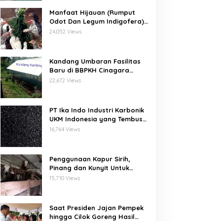
Manfaat Hijauan (Rumput
Odot Dan Legum Indigofera)
Untuk Ayam Buras Kub Dan
24,052 Views
Sensi
Kandang Umbaran Fasilitas
Baru di BBPKH Cinagara
Bogor
22,672 Views
PT Ika Indo Industri Karbonik
UKM Indonesia yang Tembus
Pasar Global
16,764 Views
Penggunaan Kapur Sirih,
Pinang dan Kunyit Untuk
Pengobatan Penyakit Orf
15,710 Views
Pada Domba/Kambing
Saat Presiden Jajan Pempek
hingga Cilok Goreng Hasil