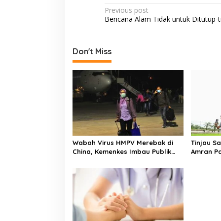
e
itt
at
ar
P
Previous post
b
er
s
e
Bencana Alam Tidak untuk Ditutup-t
o
o
A
s
o
p
t
Don't Miss
k
p
n
a
v
i
g
a
Wabah Virus HMPV Merebak di
Tinjau S
t
China, Kemenkes Imbau Publik
Amran Pa
i
untuk Waspada dan Terapkan
Swasemb
Protokol Kesehatan
Cetak Sa
o
n