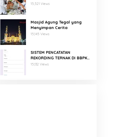
Binaan PNM Mekaar
15,521 Views
Masjid Agung Tegal yang
Menyimpan Cerita
15,145 Views
SISTEM PENCATATAN
REKORDING TERNAK DI BBPKH
MENGGUNAKAN GOOGLE FORM
15,132 Views