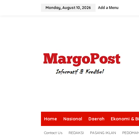
S
Add a Menu
k
Monday, August 10, 2026
i
p
t
o
c
o
n
t
e
n
t
Home
Nasional
Daerah
Ekonomi & Bi
Contact Us
REDAKSI
PASANG IKLAN
PEDOMAN