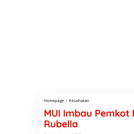
Homepage
/
Kesehatan
M
U
MUI Imbau Pemkot H
I
I
Rubella
m
b
a